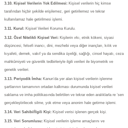
3.10. Kişisel Verilerin Yok Edilmesi:
Kişisel verilerin hiç kimse
tarafından hiçbir şekilde erişilemez, geri getirilemez ve tekrar
kullanılamaz hale getirilmesi işlemi.
3.11. Kurul:
Kişisel Verileri Koruma Kurulu.
3.12. Özel Nitelikli Kişisel Veri:
Kişilerin ırkı, etnik kökeni, siyasi
düşüncesi, felsefi inancı, dini, mezhebi veya diğer inançları, kılık ve
kıyafeti, dernek, vakıf ya da sendika üyeliği, sağlığı, cinsel hayatı, ceza
mahkûmiyeti ve güvenlik tedbirleriyle ilgili verileri ile biyometrik ve
genetik verileri.
3.13. Periyodik İmha:
Kanun’da yer alan kişisel verilerin işlenme
şartlarının tamamının ortadan kalkması durumunda kişisel verileri
saklama ve imha politikasında belirtilen ve tekrar eden aralıklarla re ’sen
gerçekleştirilecek silme, yok etme veya anonim hale getirme işlemi.
3.14. Veri Sahibi/İlgili Kişi:
Kişisel verisi işlenen gerçek kişi.
3.15. Veri Sorumlusu:
Kişisel verilerin işleme amaçlarını ve