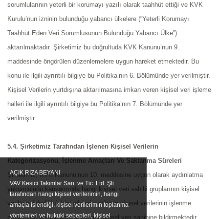
sorumlularının yeterli bir korumayı yazılı olarak taahhüt ettiği ve KVK
Kurulu’nun izninin bulunduğu
yabancı ülkelere (“Yeterli Korumayı
Taahhüt Eden Veri Sorumlusunun Bulunduğu Yabancı Ülke”)
aktarılmaktadır. Şirketimiz bu doğrultuda KVK Kanunu’nun 9.
maddesinde öngörülen düzenlemelere uygun hareket etmektedir. Bu
konu ile ilgili ayrıntılı bilgiye bu Politika’nın 6. Bölümünde yer verilmiştir.
Kişisel Verilerin yurtdışına aktarılmasına imkan veren kişisel veri işleme
halleri ile ilgili ayrıntılı bilgiye bu Politika’nın 7. Bölümünde yer
verilmiştir.
5.4. Şirketimiz Tarafından İşlenen Kişisel Verilerin
Kategorizasyonu, İşlenme Amaçları Ve Saklanma Süreleri
AÇIK RIZA BEYANI
Şirketimiz, KVK Kanunu’nun 10. maddesine uygun olarak aydınlatma
VAV Kesici Takımlar San. ve Tic. Ltd. Şti.
yükümlülüğü kapsamında hangi kişisel veri sahibi gruplarının kişisel
tarafından hangi kişisel verilerimin, hangi
verilerini işlediğini, kişisel veri sahibinin kişisel verilerinin işlenme
amaçla işlendiği, kişisel verilerimin toplanma
yöntemleri ve hukuki sebepleri, kişisel
amaçlarını ve saklama sürelerini kişisel veri sahibine bildirmektedir.