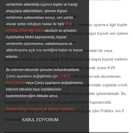
verilerimin aktarıldığı üçüncü kişiler ve hangi
amaçlarla aktarıldıkları, işlenen kişisel
5.4.1. Kişisel Verilerin Kategorizasyonu
verilerimin saklandıkları süreyi, veri sahibi
olarak sahip olduğum haklar ile ilgili
KVK
Şirketimiz nezdinde, KVK Kanunu’nun 10. maddesi uyarınca ilgili kişiler
AYDINLATMA METNİ’ni
okudum ve anladım.
bilgilendirile rek, Şirketimizin meşru ve hukuka uygun kişisel veri işleme
Aydınlatma Metni kapsamında, kişisel
amaçları doğrultusunda KVK Kanunu’nun
verilerimin işlenmesine, saklanmasına ve
aktarılmasına açık rıza verdiğimi kabul ve beyan
5.maddesinde belirtilen kişisel veri işleme şartlarından bir veya
ederim.
birkaçına dayalı ve sınırlı olarak KVK Kanunu’nda başta kişisel verilerin
işlenmesine ilişkin 4. maddede belirtilen ilkeler olmak üzere KVK
Bu internet sitesinde çerezler kullanılmaktadır.
Kanunu’nda belirtilen genel ilkelere ve KVK Kanunu’nda düzenlenen
Çerez ayarlarını değiştirmek için
ÇEREZ
POLİTİKASI
veya Çerez ayarlarını değiştirmeniz
bütün yükümlülüklere uyarak işbu Politika kapsamındaki süjelerle sınırlı
internet sitesinin bazı özelliklerinin
olarak aşağıda belirtilen kategorilerdeki kişisel veriler işlenmektedir. Bu
kaybedebileceğini dikkate alınız.
kategorilerde işlenen kişisel verilerin işbu Politika kapsamında
Kişisel Verileri Koruma ve İşleme Politikası
düzenlenen hangi veri sahipleriyle ilişkili olduğu da işbu Politika ’nın 5.
Bölümünde belirtilmektedir.
KABUL EDİYORUM