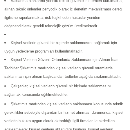
Saklanma alanlarına yönelik teknik güvenlik sistemleri kurulmakta,
alınan teknik önlemler periyodik olarak iç denetim mekanizması gereği
ilgilisine raporlanmakta, risk teşkil eden hususlar yeniden
değerlendirilerek gerekli teknolojik çözüm üretilmektedir.
Kişisel verilerin güvenli bir biçimde saklanmasını sağlamak için
uygun yedekleme programları kullanılmaktadır.
Kişisel Verilerin Güvenli Ortamlarda Saklanması için Alınan İdari
Tedbirler Şirketimiz tarafından kişisel verilerin güvenli ortamlarda
saklanması için alınan başlıca idari tedbirler aşağıda sıralanmaktadır:
Çalışanlar, kişisel verilerin güvenli bir biçimde saklanmasını
sağlamak konusunda eğitilmektedirler.
Şirketimiz tarafından kişisel verilerin saklanması konusunda teknik
gereklilikler sebebiyle dışarıdan bir hizmet alınması durumunda, kişisel
verilerin hukuka uygun olarak aktarıldığı ilgili firmalar ile akdedilen
sözleşmelere; kişisel verilerin aktarıldığı kişilerin, kişisel verilerin