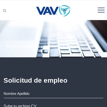
grupos de productos
PÁGINA DE INICIO
Academia
Carrera
Búsqueda de Producto
Solicitud de empleo
I&D
Sube tu archivo CV