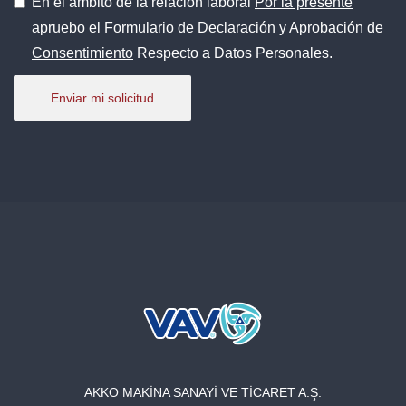
En el ámbito de la relación laboral
Por la presente
apruebo el Formulario de Declaración y Aprobación de
Boletín electrónico
Consentimiento
Respecto a Datos Personales.
Enviar mi solicitud
account_circle
AKKO MAKİNA SANAYİ VE TİCARET A.Ş.