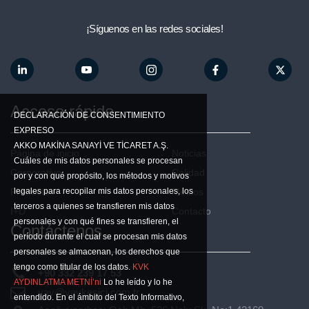
¡Síguenos en las redes sociales!
Acceso rápido
DECLARACIÓN DE CONSENTIMIENTO
EXPRESO
AKKO MAKİNA SANAYİ VE TİCARET A.Ş.
Página de inicio
Noticias
Cuáles de mis datos personales se procesan
Corporativo
Calidad
por y con qué propósito, los métodos y motivos
legales para recopilar mis datos personales, los
Productos
Medios
terceros a quienes se transfieren mis datos
I+D
Contacto
personales y con qué fines se transfieren, el
Contáctenos
período durante el cual se procesan mis datos
personales se almacenan, los derechos que
tengo como titular de los datos.
KVK
+90 332 239 17 53
AYDINLATMA METNİ’ni
Lo he leído y lo he
vav@vavkesici.com.tr
entendido. En el ámbito del Texto Informativo,