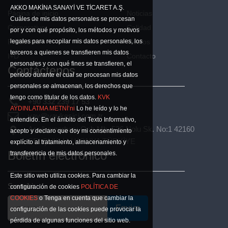
AKKO MAKİNA SANAYİ VE TİCARET A.Ş.
Página de inicio
Noticias
Cuáles de mis datos personales se procesan
Corporativo
Calidad
por y con qué propósito, los métodos y motivos
legales para recopilar mis datos personales, los
Productos
Medios
terceros a quienes se transfieren mis datos
I+D
Contacto
personales y con qué fines se transfieren, el
Contáctenos
período durante el cual se procesan mis datos
personales se almacenan, los derechos que
tengo como titular de los datos.
KVK
+90 332 239 17 53
AYDINLATMA METNİ’ni
Lo he leído y lo he
vav@vavkesici.com.tr
entendido. En el ámbito del Texto Informativo,
Aşağıpınarbaşı Osb Mh. 526 Nolu Sk. No:1 42160
acepto y declaro que doy mi consentimiento
SELÇUKLU / KONYA TÜRKİYE
explícito al tratamiento, almacenamiento y
Boletín electrónico
transferencia de mis datos personales.
Este sitio web utiliza cookies. Para cambiar la
Suscribir
configuración de cookies
POLÍTICA DE
COOKIES
o Tenga en cuenta que cambiar la
Enviar
E-Mail
configuración de las cookies puede provocar la
pérdida de algunas funciones del sitio web.