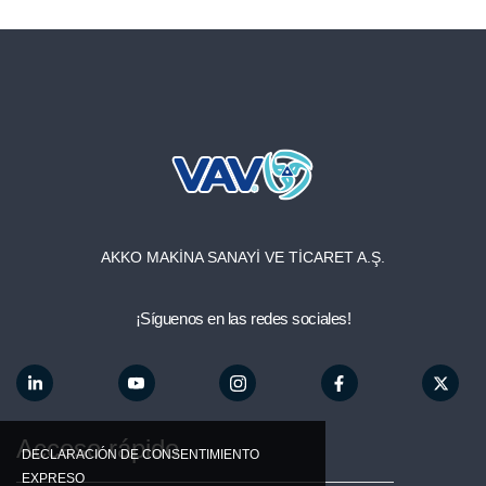
Boletín electrónico
account_circle
AKKO MAKİNA SANAYİ VE TİCARET A.Ş.
¡Síguenos en las redes sociales!
Acceso rápido
DECLARACIÓN DE CONSENTIMIENTO
EXPRESO