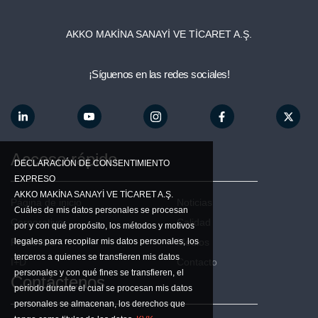
Boletín electrónico
AKKO MAKİNA SANAYİ VE TİCARET A.Ş.
¡Síguenos en las redes sociales!
account_circle
Acceso rápido
DECLARACIÓN DE CONSENTIMIENTO
EXPRESO
AKKO MAKİNA SANAYİ VE TİCARET A.Ş.
Página de inicio
Noticias
Cuáles de mis datos personales se procesan
Corporativo
Calidad
por y con qué propósito, los métodos y motivos
legales para recopilar mis datos personales, los
Productos
Medios
terceros a quienes se transfieren mis datos
I+D
Contacto
personales y con qué fines se transfieren, el
Contáctenos
período durante el cual se procesan mis datos
personales se almacenan, los derechos que