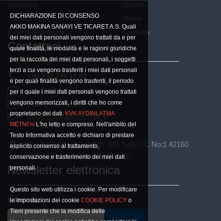
Aziendale
Qualità
DICHIARAZIONE DI CONSENSO
Prodotti
Media
E-Bollettino
AKKO MAKINA SANAYI VE TICARET A.S. Quali
Ricerca e sviluppo
Contatto
dei miei dati personali vengono trattati da e per
Contattaci
quale finalità, le modalità e le ragioni giuridiche
per la raccolta dei miei dati personali, i soggetti
terzi a cui vengono trasferiti i miei dati personali
+90 332 239 17 53
e per quali finalità vengono trasferiti, il periodo
account_circle
vav@vavkesici.com.tr
per il quale i miei dati personali vengono trattati
vengono memorizzati, i diritti che ho come
satis@vavkesici.com.tr
proprietario dei dati.
KVK AYDINLATMA
export@vavkesici.com.tr
METNI’ni
L'ho letto e compreso. Nell'ambito del
"
Testo Informativa accetto e dichiaro di prestare
Aşağıpınarbaşı Osb Mh. 526 Nolu Sk. No:1 42160
esplicito consenso al trattamento,
SELÇUKLU / KONYA TÜRKİYE
conservazione e trasferimento dei miei dati
Newsletter elettronica
personali.
Questo sito web utilizza i cookie. Per modificare
sottoscrivi
le impostazioni dei cookie
COOKIE POLICY
o
Tieni presente che la modifica delle
Inviare