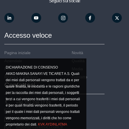
Seguici sui social!
E-Bollettino
Accesso veloce
account_circle
Pagina iniziale
Novità
Aziendale
Qualità
DICHIARAZIONE DI CONSENSO
Prodotti
Media
AKKO MAKINA SANAYI VE TICARET A.S. Quali
Ricerca e sviluppo
Contatto
dei miei dati personali vengono trattati da e per
Contattaci
quale finalità, le modalità e le ragioni giuridiche
per la raccolta dei miei dati personali, i soggetti
terzi a cui vengono trasferiti i miei dati personali
+90 332 239 17 53
e per quali finalità vengono trasferiti, il periodo
vav@vavkesici.com.tr
per il quale i miei dati personali vengono trattati
vengono memorizzati, i diritti che ho come
satis@vavkesici.com.tr
proprietario dei dati.
KVK AYDINLATMA
export@vavkesici.com.tr