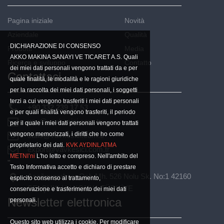
Pagina iniziale
Novità
Aziendale
Qualità
DICHIARAZIONE DI CONSENSO
Prodotti
Media
AKKO MAKINA SANAYI VE TICARET A.S. Quali
Ricerca e sviluppo
Contatto
dei miei dati personali vengono trattati da e per
Contattaci
quale finalità, le modalità e le ragioni giuridiche
per la raccolta dei miei dati personali, i soggetti
terzi a cui vengono trasferiti i miei dati personali
+90 332 239 17 53
e per quali finalità vengono trasferiti, il periodo
vav@vavkesici.com.tr
per il quale i miei dati personali vengono trattati
vengono memorizzati, i diritti che ho come
satis@vavkesici.com.tr
proprietario dei dati.
KVK AYDINLATMA
export@vavkesici.com.tr
METNI’ni
L'ho letto e compreso. Nell'ambito del
"
Testo Informativa accetto e dichiaro di prestare
Aşağıpınarbaşı Osb Mh. 526 Nolu Sk. No:1 42160
esplicito consenso al trattamento,
SELÇUKLU / KONYA TÜRKİYE
conservazione e trasferimento dei miei dati
Newsletter elettronica
personali.
Questo sito web utilizza i cookie. Per modificare